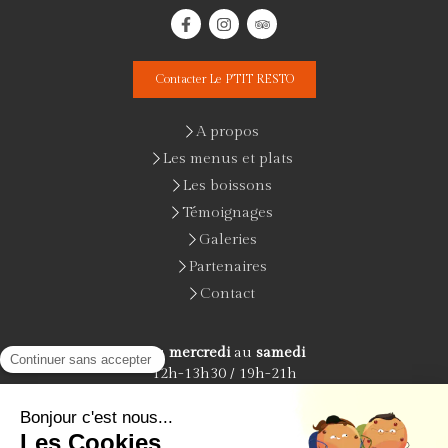
Contacter Le P'TIT RESTO
A propos
Les menus et plats
Les boissons
Témoignages
Galeries
Partenaires
Contact
Du
mercredi
au
samedi
12h-13h30 / 19h-21h
Le
dimanche
12h-13h30