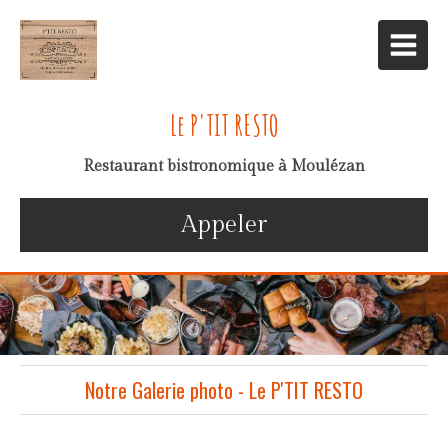
Le P'TIT RESTO
Restaurant bistronomique à Moulézan
Appeler
Notre Galerie photo - Le P'TIT RESTO