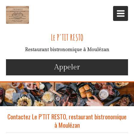
Le P'TIT RESTO
Restaurant bistronomique à Moulézan
Appeler
Contactez Le P'TIT RESTO, restaurant bistronomique
à Moulézan