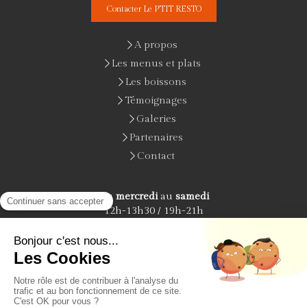
Contacter Le P'TIT RESTO
A propos
Les menus et plats
Les boissons
Témoignages
Galeries
Partenaires
Contact
Du
mercredi
au
samedi
12h-13h30 / 19h-21h
Le
dimanche
12h-13h30
Plan du site